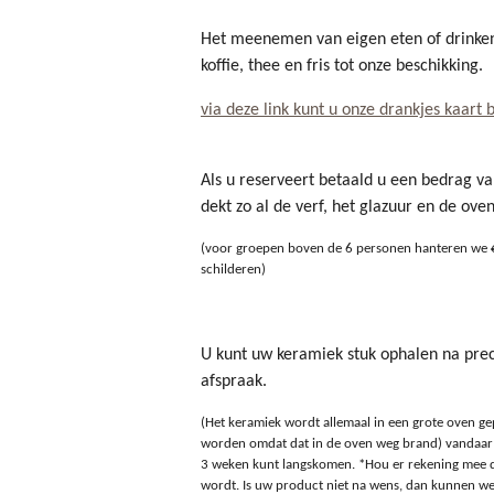
Het meenemen van eigen eten of drinken
koffie, thee en fris tot onze beschikking.
via deze link kunt u onze drankjes kaart 
Als u reserveert betaald u een bedrag v
dekt zo al de verf, het glazuur en de ove
(voor groepen boven de 6 personen hanteren we €1
schilderen)
U kunt uw keramiek stuk ophalen na pre
afspraak.
(Het keramiek wordt allemaal in een grote oven ge
worden omdat dat in de oven weg brand) vandaar d
3 weken kunt langskomen. *Hou er rekening mee d
wordt. Is uw product niet na wens, dan kunnen w