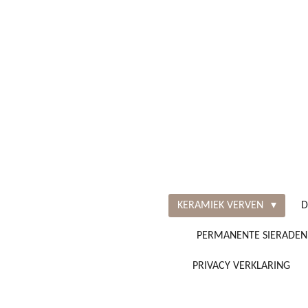
Ga
direct
naar
de
hoofdinhoud
KERAMIEK VERVEN
D
PERMANENTE SIERADEN
PRIVACY VERKLARING