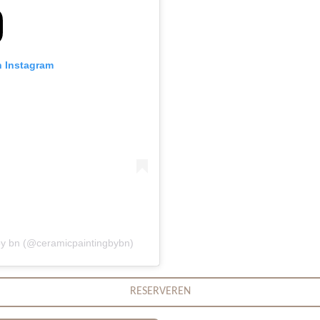
n Instagram
by bn (@ceramicpaintingbybn)
RESERVEREN