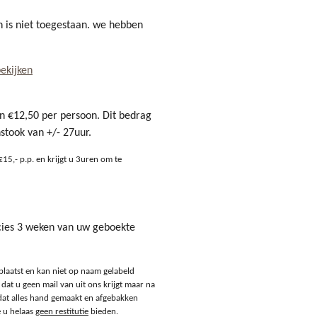
 is niet toegestaan. we hebben
bekijken
an €12,50 per persoon. Dit bedrag
nstook van +/- 27uur.
5,- p.p. en krijgt u 3uren om te
cies 3 weken van uw geboekte
plaatst en kan niet op naam gelabeld
at u geen mail van uit ons krijgt maar na
at alles hand gemaakt en afgebakken
e u helaas
geen restitutie
bieden.