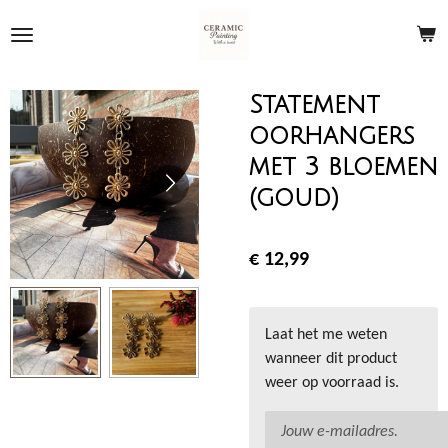
Ga
direct
naar
de
Statement
hoofdinhoud
oorhangers
met 3 bloemen
(goud)
€ 12,99
Laat het me weten
wanneer dit product
weer op voorraad is.