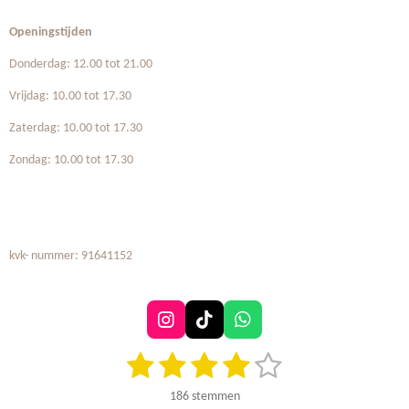
Openingstijden
Donderdag: 12.00 tot 21.00
Vrijdag: 10.00 tot 17.30
Zaterdag: 10.00 tot 17.30
Zondag: 10.00 tot 17.30
kvk- nummer: 91641152
I
T
W
n
i
h
1
2
3
4
5
S
R
s
k
a
t
t
T
t
a
s
s
s
s
s
e
a
o
s
186 stemmen
t
m