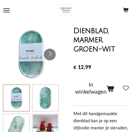
Ga
direct
naar
de
Dienblad,
hoofdinhoud
marmer
groen-wit
€ 12,99
In
winkelwagen
Met dit handgemaakte
dienblad kan je op een
stijlvolle manier je sieraden,