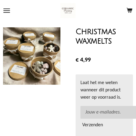
Ga
direct
naar
de
Christmas
hoofdinhoud
waxmelts
€ 4,99
Laat het me weten
wanneer dit product
weer op voorraad is.
Verzenden