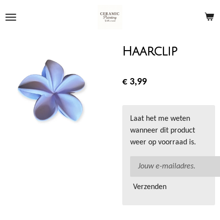
Ga
direct
naar
de
Haarclip
hoofdinhoud
€ 3,99
Laat het me weten
wanneer dit product
weer op voorraad is.
Verzenden