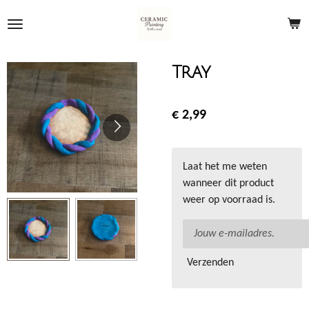
Ga
direct
naar
de
Tray
hoofdinhoud
€ 2,99
Laat het me weten
wanneer dit product
weer op voorraad is.
Verzenden