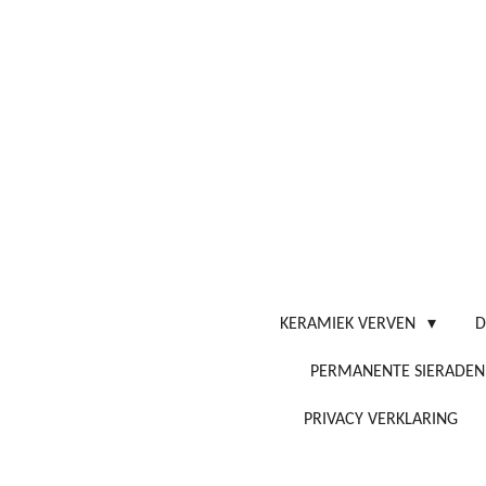
Ga
direct
naar
de
hoofdinhoud
KERAMIEK VERVEN
D
PERMANENTE SIERADEN
PRIVACY VERKLARING