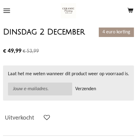
Ga
direct
naar
de
Dinsdag 2 December
4 euro korting
hoofdinhoud
€ 49,99
€ 53,99
Laat het me weten wanneer dit product weer op voorraad is.
Verzenden
Uitverkocht