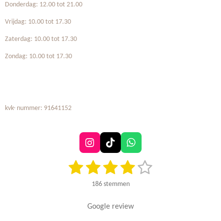
Donderdag: 12.00 tot 21.00
Vrijdag: 10.00 tot 17.30
Zaterdag: 10.00 tot 17.30
Zondag: 10.00 tot 17.30
kvk- nummer: 91641152
I
T
W
n
i
h
1
2
3
4
5
S
R
s
k
a
t
t
T
t
a
s
s
s
s
s
e
a
o
s
186 stemmen
t
m
g
k
A
t
t
t
t
t
i
m
r
p
n
Google review
e
e
e
e
e
e
a
p
g
n