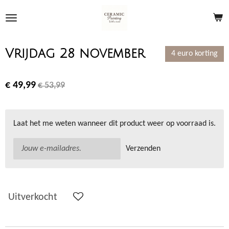
Ga
direct
naar
de
Vrijdag 28 november
4 euro korting
hoofdinhoud
€ 49,99
€ 53,99
Laat het me weten wanneer dit product weer op voorraad is.
Verzenden
Uitverkocht