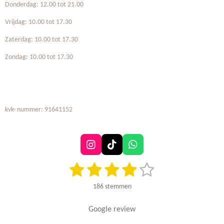
Donderdag: 12.00 tot 21.00
Vrijdag: 10.00 tot 17.30
Zaterdag: 10.00 tot 17.30
Zondag: 10.00 tot 17.30
kvk- nummer: 91641152
I
T
W
n
i
h
1
2
3
4
5
S
R
s
k
a
t
t
T
t
a
s
s
s
s
s
e
a
o
s
186 stemmen
t
m
g
k
A
t
t
t
t
t
i
m
r
p
n
Google review
e
e
e
e
e
e
a
p
g
n