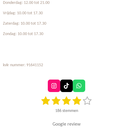
Donderdag: 12.00 tot 21.00
Vrijdag: 10.00 tot 17.30
Zaterdag: 10.00 tot 17.30
Zondag: 10.00 tot 17.30
kvk- nummer: 91641152
I
T
W
n
i
h
1
2
3
4
5
S
R
s
k
a
t
t
T
t
a
s
s
s
s
s
e
a
o
s
186 stemmen
t
m
g
k
A
t
t
t
t
t
i
m
r
p
n
Google review
e
e
e
e
e
e
a
p
g
n