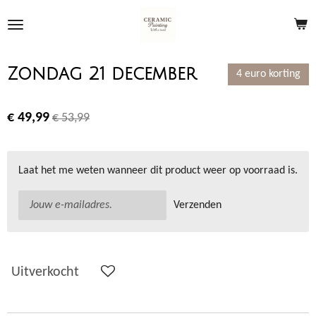
Ga
direct
naar
de
Zondag 21 december
4 euro korting
hoofdinhoud
€ 49,99
€ 53,99
Laat het me weten wanneer dit product weer op voorraad is.
Verzenden
Uitverkocht