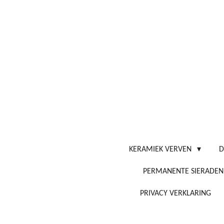
Ga
direct
naar
de
hoofdinhoud
KERAMIEK VERVEN
D
PERMANENTE SIERADEN
PRIVACY VERKLARING