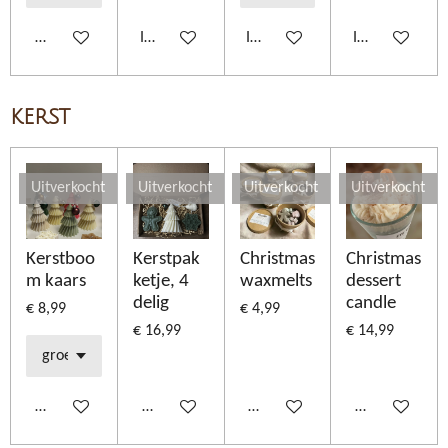
Houd mij op de hoogte
In winkelwagen
In winkelwagen
In winkelwage
kerst
Uitverkocht
Uitverkocht
Uitverkocht
Uitverkocht
Kerstboo
Kerstpak
Christmas
Christmas
m kaars
ketje, 4
waxmelts
dessert
delig
candle
€ 8,99
€ 4,99
€ 16,99
€ 14,99
Houd mij op de hoogte
Houd mij op de hoogte
Houd mij op de hoogte
Houd mij op d