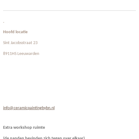
.
Hoofd locatie
Sint Jacobsstraat 23
8911HS Leeuwarden
info@ceramicpaintingbybn.nl
Extra workshop ruimte
(de panden bevinden zich
tegen over elkaar)