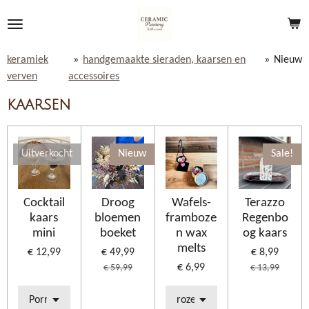
Ga
direct
naar
keramiek
»
handgemaakte sieraden, kaarsen en
»
Nieuw
de
verven
accessoires
hoofdinhoud
kaarsen
Uitverkocht
Nieuw
Sale!
Cocktail
Droog
Wafels-
Terazzo
kaars
bloemen
framboze
Regenbo
mini
boeket
n wax
og kaars
melts
€ 12,99
€ 49,99
€ 8,99
€ 6,99
€ 59,99
€ 13,99