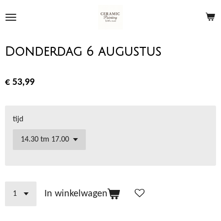
Ga
direct
naar
de
Donderdag 6 augustus
hoofdinhoud
€ 53,99
tijd
In winkelwagen