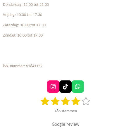
Donderdag: 12.00 tot 21.00
Vrijdag: 10.00 tot 17.30
Zaterdag: 10.00 tot 17.30
Zondag: 10.00 tot 17.30
kvk- nummer: 91641152
I
T
W
n
i
h
1
2
3
4
5
S
R
s
k
a
t
t
T
t
a
s
s
s
s
s
e
a
o
s
186 stemmen
t
m
g
k
A
t
t
t
t
t
i
m
r
p
n
Google review
e
e
e
e
e
e
a
p
g
n